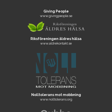
Giving People
www.givingpeople.se
Riksföreningen äldres hälsa
www.aldrekontakt.se
Nolltolerans mot mobbning
www.nolltolerans.org