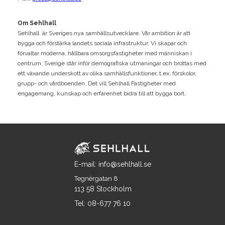
Om Sehlhall
Sehlhall är Sveriges nya samhällsutvecklare. Vår ambition är att
bygga och förstärka landets sociala infrastruktur. Vi skapar och
förvaltar moderna, hållbara omsorgsfastigheter med människan i
centrum. Sverige står inför demografiska utmaningar och brottas med
ett växande underskott av olika samhällsfunktioner, t.ex. förskolor,
grupp- och vårdboenden. Det vill Sehlhall Fastigheter med
engagemang, kunskap och erfarenhet bidra till att bygga bort.
E-mail: info@sehlhall.se
Tegnérgatan 8
113 58 Stockholm
Tel: 08-677 76 10