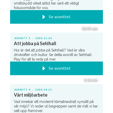
smittskydd vilket alltid har varit ett viktigt
fokusområde för oss.
Se avsnittet
02:09
min
AVSNITT
5
-
2020-11-24
Att jobba på Sehlhall
Hur är det att jobba på Sehlhall? Vad är våra
drivkrafter och kultur. Se detta avsnitt av Sehlhall
Play för att ta reda på mer.
Se avsnittet
2:16
min
AVSNITT
4
-
2020-10-21
Vårt miljöarbete
Vad innebär ett modernt klimatneutralt synsätt på
vår miljö? Vi reder ut begreppen samt de mål vi har
satt upp framöver.