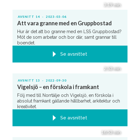
3:19
min
AVSNITT
14
-
2023-03-06
Att vara granne med en Gruppbostad
Hur är det att bo granne med en LSS Gruppbostad?
Möt de som arbetar och bor där, samt grannar till
boendet.
Se avsnittet
2:53
min
AVSNITT
13
-
2022-09-30
Vigelsjö – en förskola i framkant
Följ med till Norrtälje och Vigelsjö, en förskola i
absolut framkant gällande hållbarhet, arkitektur och
kreativitet.
Se avsnittet
16:53
min