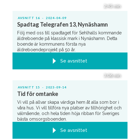
2:45
min
AVSNITT
16
-
2024-04-09
Spadtag Telegrafen 13, Nynäshamn
Följ med oss till spadtaget för Sehlhalls kommande
äldreboende på klassisk mark i Nynäshamn. Detta
boende är kommunens första nya
äldreboendeprojekt på 50 år.
Se avsnittet
3:06
min
AVSNITT
15
-
2023-09-14
Tid för omtanke
Vi vill på allvar skapa värdiga hem åt alla som bor i
våra hus. Vi vill tillföra nya platser av tillhörighet och
välmående, och hela tiden höja ribban för Sveriges
bästa omsorgsboenden.
Se avsnittet