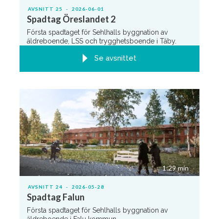
AVSNITT
25
-
2026-06-01
Spadtag Öreslandet 2
Första spadtaget för Sehlhalls byggnation av
äldreboende, LSS och trygghetsboende i Täby.
Se avsnittet
1:29
min
AVSNITT
24
-
2026-05-28
Spadtag Falun
Första spadtaget för Sehlhalls byggnation av