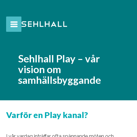
Sehlhall Play – vår
vision om
samhällsbyggande
Varför en Play kanal?
I vår vardag inträffar ofta spännande möten och