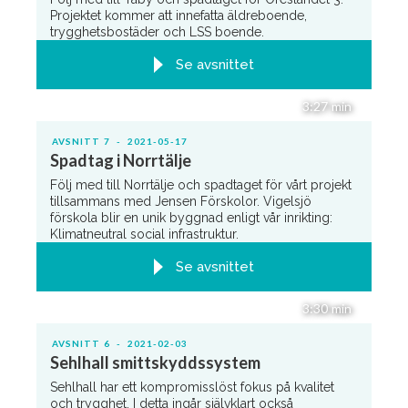
Projektet kommer att innefatta äldreboende,
trygghetsbostäder och LSS boende.
Se avsnittet
3:27
min
AVSNITT
7
-
2021-05-17
Spadtag i Norrtälje
Följ med till Norrtälje och spadtaget för vårt projekt
tillsammans med Jensen Förskolor. Vigelsjö
förskola blir en unik byggnad enligt vår inrikting:
Klimatneutral social infrastruktur.
Se avsnittet
3:30
min
AVSNITT
6
-
2021-02-03
Sehlhall smittskyddssystem
Sehlhall har ett kompromisslöst fokus på kvalitet
och trygghet. I detta ingår självklart också