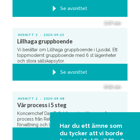
Se avsnittet
2:07
min
AVSNITT
3
-
2020-09-25
Lillhaga gruppboende
Vi berättar om Lillhaga gruppboende i Ljusdal. Ett
toppmodernt gruppboende med 6 st lägenheter
och stora sällskapsytor.
Se avsnittet
8:02
min
AVSNITT
2
-
2020-09-08
Vår process i 5 steg
Koncernchef Dan T. Sehlberg berättar om vår
process från Relationsbaserad behovsanalys till
förvaltning och lärande.
Har du ett ämne som
du tycker att vi borde
Se avsnittet