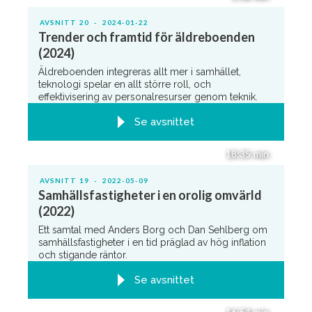
AVSNITT
20
-
2024-01-22
Trender och framtid för äldreboenden
(2024)
Äldreboenden integreras allt mer i samhället,
teknologi spelar en allt större roll, och
effektivisering av personalresurser genom teknik.
Se avsnittet
18:35
min
AVSNITT
19
-
2022-05-09
Samhällsfastigheter i en orolig omvärld
(2022)
Ett samtal med Anders Borg och Dan Sehlberg om
samhällsfastigheter i en tid präglad av hög inflation
och stigande räntor.
Se avsnittet
16:54
min