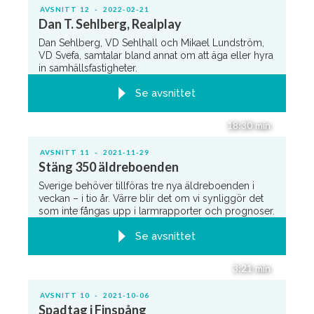
AVSNITT
12
-
2022-02-21
Dan T. Sehlberg, Realplay
Dan Sehlberg, VD Sehlhall och Mikael Lundström,
VD Svefa, samtalar bland annat om att äga eller hyra
in samhällsfastigheter.
Se avsnittet
18:30
min
AVSNITT
11
-
2021-11-29
Stäng 350 äldreboenden
‍Sverige behöver tillföras tre nya äldreboenden i
veckan – i tio år. Värre blir det om vi synliggör det
som inte fångas upp i larmrapporter och prognoser.
Se avsnittet
3:21
min
AVSNITT
10
-
2021-10-06
Spadtag i Finspång