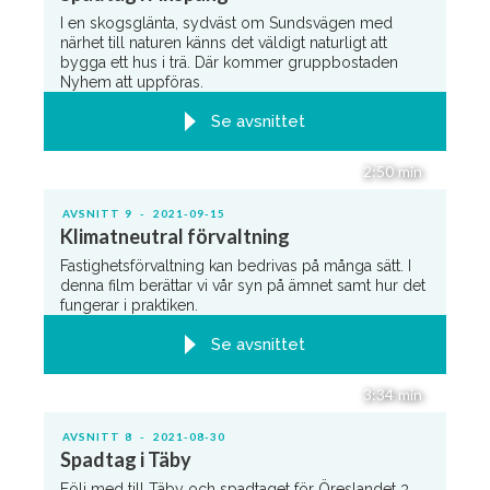
I en skogsglänta, sydväst om Sundsvägen med
närhet till naturen känns det väldigt naturligt att
bygga ett hus i trä. Där kommer gruppbostaden
Nyhem att uppföras.
Se avsnittet
2:50
min
AVSNITT
9
-
2021-09-15
Klimatneutral förvaltning
Fastighetsförvaltning kan bedrivas på många sätt. I
denna film berättar vi vår syn på ämnet samt hur det
fungerar i praktiken.
Se avsnittet
3:34
min
AVSNITT
8
-
2021-08-30
Spadtag i Täby
Följ med till Täby och spadtaget för Öreslandet 3.