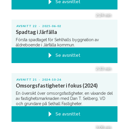
Se avsnittet
2:24
min
AVSNITT
22
-
2025-06-02
Spadtag i Järfälla
Första spadtaget för Sehlhalls byggnation av
äldreboende i Järfälla kommun.
Se avsnittet
2:33
min
AVSNITT
21
-
2024-10-26
Omsorgsfastigheter i fokus (2024)
En översikt över omsorgsfastigheter, en växande del
av fastighetsmarknaden med Dan T. Selberg, VD
och grundare på Selhall Fastigheter.
Se avsnittet
3:08
min