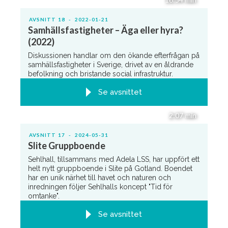
AVSNITT
18
-
2022-01-21
Samhällsfastigheter – Äga eller hyra?
(2022)
Diskussionen handlar om den ökande efterfrågan på
samhällsfastigheter i Sverige, drivet av en åldrande
befolkning och bristande social infrastruktur.
Se avsnittet
2:07
min
AVSNITT
17
-
2024-05-31
Slite Gruppboende
Sehlhall, tillsammans med Adela LSS, har uppfört ett
helt nytt gruppboende i Slite på Gotland. Boendet
har en unik närhet till havet och naturen och
inredningen följer Sehlhalls koncept "Tid för
omtanke".
Se avsnittet