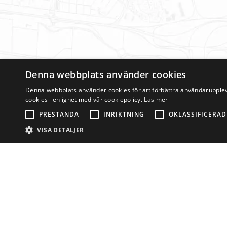
Denna webbplats använder cookies
Denna webbplats använder cookies för att förbättra användarupplev
cookies i enlighet med vår cookiepolicy.
Läs mer
PRESTANDA
INRIKTNING
OKLASSIFICERAD
VISA DETALJER