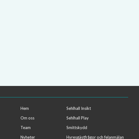
Hem
Sehlhall Insikt
Om oss
Sehlhall Play
Team
Smittskydd
Nyheter
Hyresgästfrågor och felanmälan