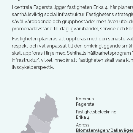
I centrala Fagersta ligger fastigheten Erika 4, här planer
samhällsviktig social infrastruktur. Fastighetens strateg
såväl vårdboende och gruppbostäder, men även utbildni
promenadavstånd till dagligvaruhandel, service och ko
Fastigheten planeras att uppföras med den senaste vä
respekt och väl anpassat till den omkringliggande s
skall uppföras i linje med Sehlhalls hållbarhetsprogram 
infrastruktur”, vilket innebär att fastigheten skall vara kl
livscykelperspektiv.
Kommun:
Fagersta
Fastighetsbeteckning:
Erika 4
Adress:
Blomstervägen/Daliaväge