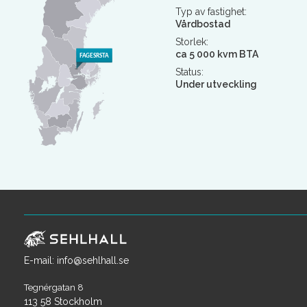
Typ av fastighet:
Vårdbostad
Storlek:
ca 5 000 kvm BTA
Status:
Under utveckling
E-mail: info@sehlhall.se
Tegnérgatan 8
113 58 Stockholm