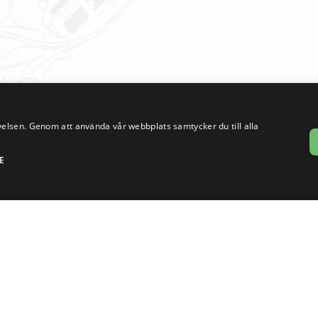
Sehlhall in English
elsen. Genom att använda vår webbplats samtycker du till alla
E