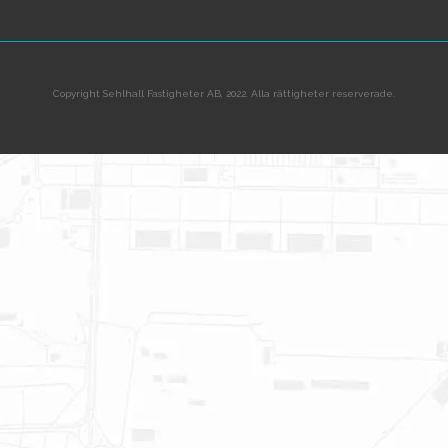
Copyright Sehlhall Fastigheter AB, 2022. Alla rättigheter reserverade.
Om oss
Team
Nyheter
Fastigheter