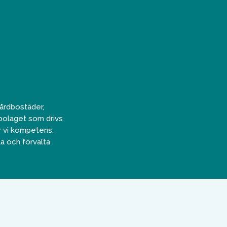
̊rdbostäder,
bolaget som drivs
̈r vi kompetens,
a och förvalta