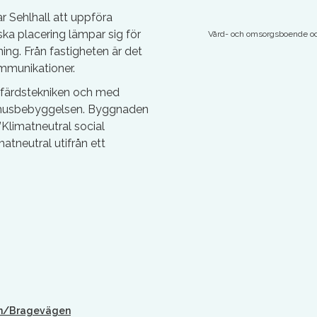
ar Sehlhall att uppföra
iska placering lämpar sig för
Vård- och omsorgsboende o
ng. Från fastigheten är det
mmunikationer.
lfärdstekniken och med
måhusbebyggelsen. Byggnaden
”Klimatneutral social
imatneutral utifrån ett
n/Bragevägen