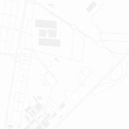
Miljö och samhällsnytta
Investerare
Sehlhall Play
Kontakt
Smittskydd
Hyresgästfrågor och felanmälan