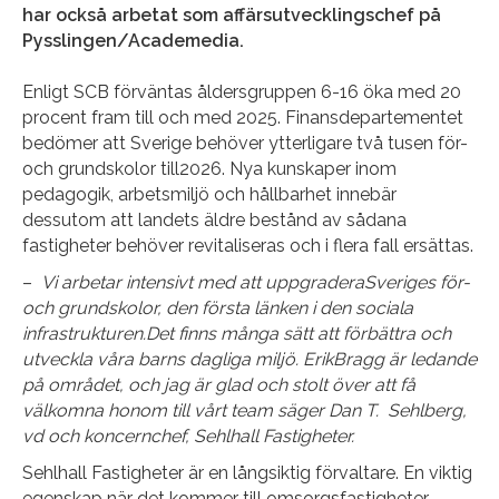
har också arbetat som affärsutvecklingschef på
Pysslingen/Academedia.
Enligt SCB förväntas åldersgruppen 6-16 öka med 20
procent fram till och med 2025. Finansdepartementet
bedömer att Sverige behöver ytterligare två tusen för-
och grundskolor till2026. Nya kunskaper inom
pedagogik, arbetsmiljö och hållbarhet innebär
dessutom att landets äldre bestånd av sådana
fastigheter behöver revitaliseras och i flera fall ersättas.
–
Vi arbetar intensivt med att uppgraderaSveriges för-
och grundskolor, den första länken i den sociala
infrastrukturen.Det finns många sätt att förbättra och
utveckla våra barns dagliga miljö. ErikBragg är ledande
på området, och jag är glad och stolt över att få
välkomna honom till vårt team säger Dan T. Sehlberg,
vd och koncernchef, Sehlhall Fastigheter.
Sehlhall Fastigheter är en långsiktig förvaltare. En viktig
egenskap när det kommer till omsorgsfastigheter.