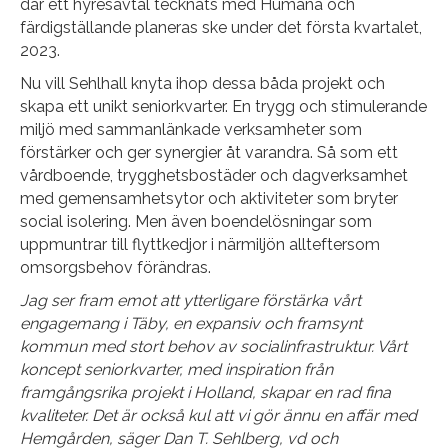
där ett hyresavtal tecknats med Humana och
färdigställande planeras ske under det första kvartalet,
2023.
Nu vill Sehlhall knyta ihop dessa båda projekt och
skapa ett unikt seniorkvarter. En trygg och stimulerande
miljö med sammanlänkade verksamheter som
förstärker och ger synergier åt varandra. Så som ett
vårdboende, trygghetsbostäder och dagverksamhet
med gemensamhetsytor och aktiviteter som bryter
social isolering. Men även boendelösningar som
uppmuntrar till flyttkedjor i närmiljön allteftersom
omsorgsbehov förändras.
Jag ser fram emot att ytterligare förstärka vårt
engagemang i Täby, en expansiv och framsynt
kommun med stort behov av socialinfrastruktur. Vårt
koncept seniorkvarter, med inspiration från
framgångsrika projekt i Holland, skapar en rad fina
kvaliteter. Det är också kul att vi gör ännu en affär med
Hemgården, säger Dan T. Sehlberg, vd och