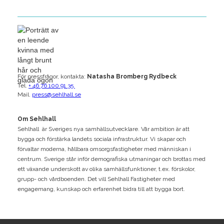
För pressfrågor, kontakta:
Natasha Bromberg Rydbeck
Tel.
+ 46 76 100 91 35
Mail.
press@sehlhall.se
Om Sehlhall
Sehlhall är Sveriges nya samhällsutvecklare. Vår ambition är att
bygga och förstärka landets sociala infrastruktur. Vi skapar och
förvaltar moderna, hållbara omsorgsfastigheter med människan i
centrum. Sverige står inför demografiska utmaningar och brottas med
ett växande underskott av olika samhällsfunktioner, t.ex. förskolor,
grupp- och vårdboenden. Det vill Sehlhall Fastigheter med
engagemang, kunskap och erfarenhet bidra till att bygga bort.