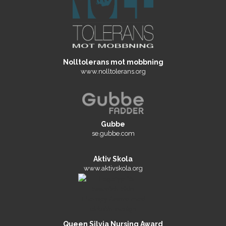
Nolltolerans mot mobbning
www.nolltolerans.org
Gubbe
se.gubbe.com
Aktiv Skola
www.aktivskola.org
Queen Silvia Nursing Award