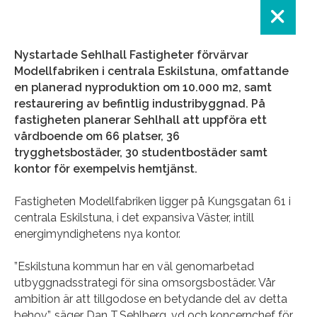
Nystartade Sehlhall Fastigheter förvärvar
Modellfabriken i centrala Eskilstuna, omfattande
en planerad nyproduktion om 10.000 m2, samt
restaurering av befintlig industribyggnad. På
fastigheten planerar Sehlhall att uppföra ett
vårdboende om 66 platser, 36
trygghetsbostäder, 30 studentbostäder samt
kontor för exempelvis hemtjänst.
Fastigheten Modellfabriken ligger på Kungsgatan 61 i
centrala Eskilstuna, i det expansiva Väster, intill
energimyndighetens nya kontor.
”Eskilstuna kommun har en väl genomarbetad
utbyggnadsstrategi för sina omsorgsbostäder. Vår
ambition är att tillgodose en betydande del av detta
behov”, säger Dan T.Sehlberg, vd och koncernchef för