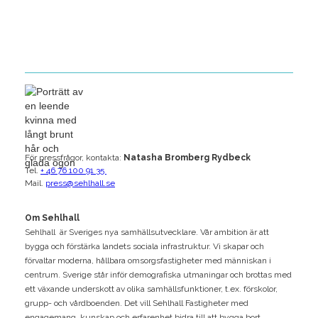
För pressfrågor, kontakta:
Natasha Bromberg Rydbeck
Tel.
+ 46 76 100 91 35
Mail.
press@sehlhall.se
Om Sehlhall
Sehlhall är Sveriges nya samhällsutvecklare. Vår ambition är att
bygga och förstärka landets sociala infrastruktur. Vi skapar och
förvaltar moderna, hållbara omsorgsfastigheter med människan i
centrum. Sverige står inför demografiska utmaningar och brottas med
ett växande underskott av olika samhällsfunktioner, t.ex. förskolor,
grupp- och vårdboenden. Det vill Sehlhall Fastigheter med
engagemang, kunskap och erfarenhet bidra till att bygga bort.