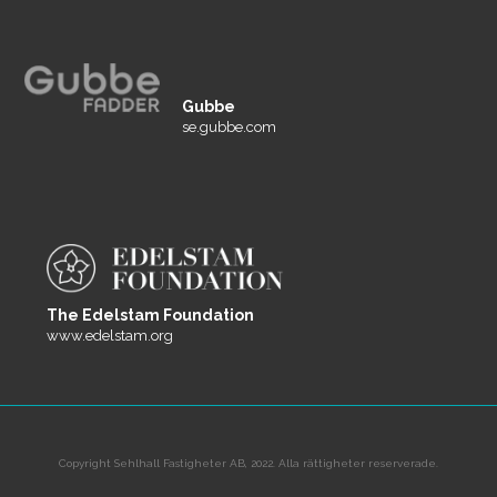
Gubbe
se.gubbe.com
The Edelstam Foundation
www.edelstam.org
Copyright Sehlhall Fastigheter AB, 2022. Alla rättigheter reserverade.