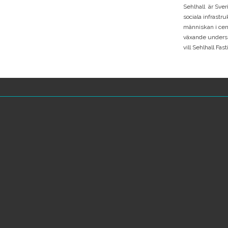
Sehlhall är Sver
sociala infrastr
människan i cen
växande undersko
vill Sehlhall Fa