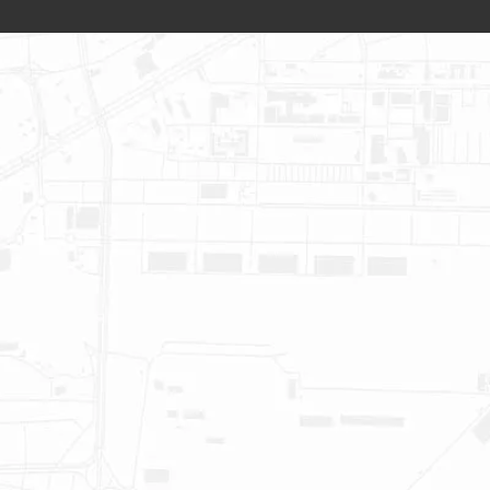
Om oss
Team
Nyheter
Fastigheter
Miljö och samhällsnytta
Investerare
Sehlhall Play