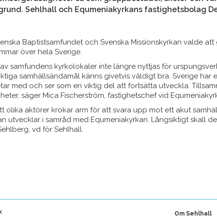
egrund. Sehlhall och Equmeniakyrkans fastighetsbolag D
venska Baptistsamfundet och Svenska Missionskyrkan valde att
mar över hela Sverige.
ra av samfundens kyrkolokaler inte längre nyttjas för urspungsve
ktiga samhällsändamål känns givetvis väldigt bra. Sverige har e
ar med och ser som en viktig del att fortsätta utveckla. Tillsa
heter, säger Mica Fischerström, fastighetschef vid Equmeniakyr
ett olika aktörer krokar arm för att svara upp mot ett akut samhäl
edan utvecklar i samråd med Equmeniakyrkan. Långsiktigt skall 
hlberg, vd för Sehlhall.
k
Om Sehlhall