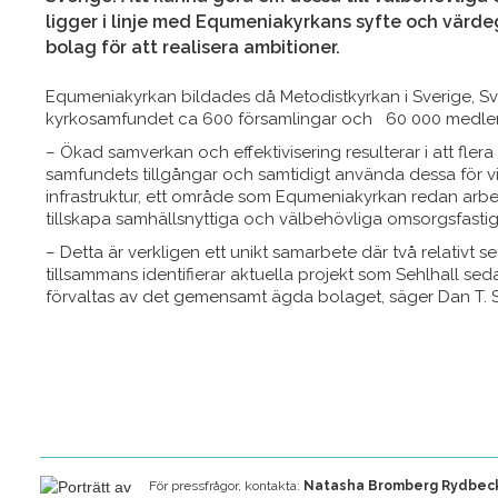
ligger i linje med Equmeniakyrkans syfte och värd
bolag för att realisera ambitioner.
Equmeniakyrkan bildades då Metodistkyrkan i Sverige, S
kyrkosamfundet ca 600 församlingar och 60 000 medlem
– Ökad samverkan och effektivisering resulterar i att fle
samfundets tillgångar och samtidigt använda dessa för vi
infrastruktur, ett område som Equmeniakyrkan redan arbet
tillskapa samhällsnyttiga och välbehövliga omsorgsfastig
– Detta är verkligen ett unikt samarbete där två relativt s
tillsammans identifierar aktuella projekt som Sehlhall s
förvaltas av det gemensamt ägda bolaget, säger Dan T. Se
För pressfrågor, kontakta:
Natasha Bromberg Rydbec