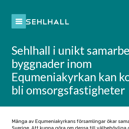
Sehlhall i unikt samar
byggnader inom
Equmeniakyrkan kan k
bli omsorgsfastigheter
Många av Equmeniakyrkans församlingar ökar samarb
Sverige. Att kunna göra om dessa till välbehövlig