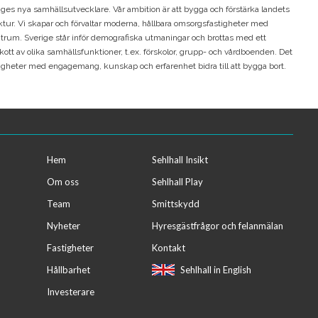
iges nya samhällsutvecklare. Vår ambition är att bygga och förstärka landets
uktur. Vi skapar och förvaltar moderna, hållbara omsorgsfastigheter med
trum. Sverige står inför demografiska utmaningar och brottas med ett
tt av olika samhällsfunktioner, t.ex. förskolor, grupp- och vårdboenden. Det
stigheter med engagemang, kunskap och erfarenhet bidra till att bygga bort.
Hem
Sehlhall Insikt
Om oss
Sehlhall Play
Team
Smittskydd
Nyheter
Hyresgästfrågor och felanmälan
Fastigheter
Kontakt
Hållbarhet
Sehlhall in English
Investerare