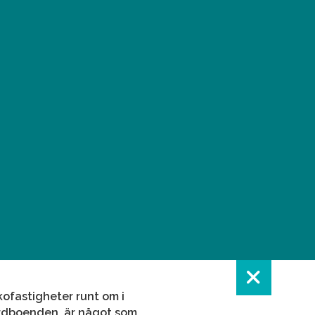
ofastigheter runt om i
årdboenden, är något som