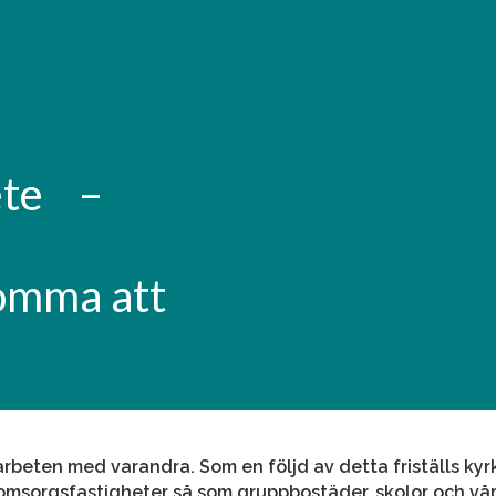
bete –
omma att
eten med varandra. Som en följd av detta friställs kyrk
a omsorgsfastigheter så som gruppbostäder, skolor och v