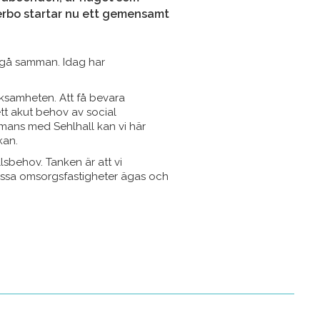
erbo startar nu ett gemensamt
 gå samman. Idag har
rksamheten. Att få bevara
tt akut behov av social
mmans med Sehlhall kan vi här
kan.
lsbehov. Tanken är att vi
dessa omsorgsfastigheter ägas och